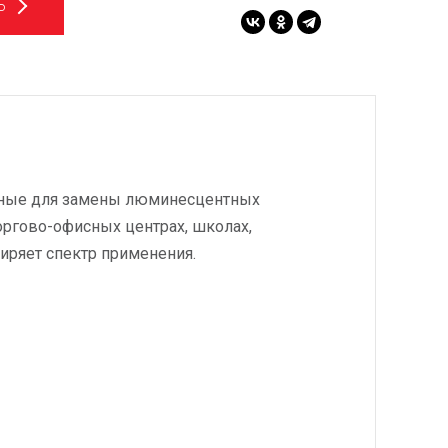
Ь
анные для замены люминесцентных
оргово-офисных центрах, школах,
иряет спектр применения.