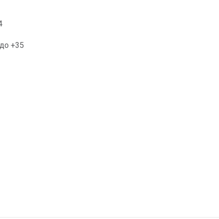
4
 до +35