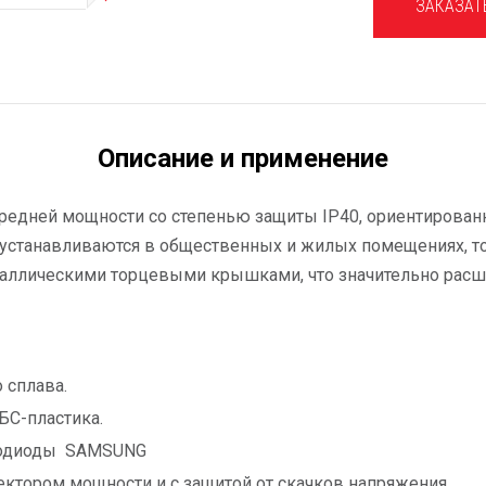
ЗАКАЗАТ
Описание и применение
средней мощности со степенью защиты IP40, ориентиров
 устанавливаются в общественных и жилых помещениях, т
таллическими торцевыми крышками, что значительно расш
 сплава.
С-пластика.
етодиоды SAMSUNG
ктором мощности и с защитой от скачков напряжения.